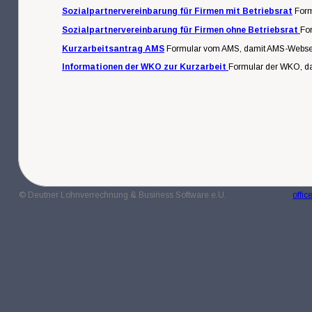
Sozialpartnervereinbarung für Firmen mit Betriebsrat
Form
Sozialpartnervereinbarung für Firmen ohne Betriebsrat 
Fo
Kurzarbeitsantrag AMS
Formular vom AMS, damit AMS-Webseite
Informationen der WKO zur Kurzarbeit 
Formular der WKO, da
© Deutner Lohnverrechnung & Business Software e.U.
offi